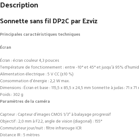
Description
Sonnette sans fil DP2C par Ezviz
Principales caractéristiques techniques
Écran
Écran : écran couleur 4,3 pouces
Température de fonctionnement : entre -10° et 45° et jusqu’à 95% d’humid
Alimentation électrique : 5 V CC (±10 %)
Consommation d’énergie : 2,2 W max.
Dimensions : Écran et base : 115,5 x 85,5 x 24,5 mm Sonnette à judas : 71 x 71
Poids : 302 g
Paramètres de la caméra
Capteur : Capteur d’images CMOS 1/3″ à balayage progressif
Objectif : 2,0 mm à F2.2, angle de vision (diagonal) : 155°
Commutateur jour/nuit : filtre infrarouge ICR
Distance IR : 5 mètres