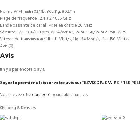
Norme WIFI : EEE802.11b, 802.11g, 802.11n
Plage de fréquence : 2,4 à 2,4835 GHz
Bande passante de canal : Prise en charge 20 MHz
Sécurité : WEP 64/128 bits, WPA/WPA2, WPA-PSK/WPA2-PSK, WPS
Vitesse de transmission : 11b : 11 Mbit/s, 11g : 54 Mbit/s, 11n : 150 Mbit/s
Avis (0)
Avis
Il n’y a pas encore d’avis.
Soyez le premier à laisser votre avis sur “EZVIZ DP2C WIRE-FREE 
Vous devez être
connecté
pour publier un avis.
Shipping & Delivery