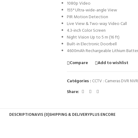
1080p Video
155° Ultra-wide-angle View
PIR Motion Detection
Live View & Two-way Video Call
4.3-inch Color Screen
Night Vision Up to 5 m (16 ft)
Built-in Electronic Doorbell
4600mAh Rechargeable Lithium Batte
Compare
Add to wishlist
Catégories :
CCTV : Cameras DVR NVR
Share:
DESCRIPTION
AVIS (0)
SHIPPING & DELIVERY
PLUS ENCORE