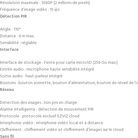
Résolution maximale : 1080P (2 millions de pixels)
Fréquence d’image vidéo : 15 ips
Détection PIR
Angle : 110°
Distance : 6 m max.
Sensibilité : réglable
Interface
Interface de stockage : Fente pour carte microSD (256 Go max.)
Entrée audio : microphone haute sensibilité intégré
Sortie audio : haut-parleur intégré
Boutons : bouton sonnette, bouton d’alimentation, bouton de réveil de l’
Réseau
Détection des visages : non pris en charge
Alarme intelligente : détection de mouvement PIR
Protocole : protocole exclusif EZVIZ cloud
Interphonie vidéo : interphone vidéo local et à distance
Chiffrement : chiffrement vidéo et chiffrement d’images sur le cloud
Sans fil