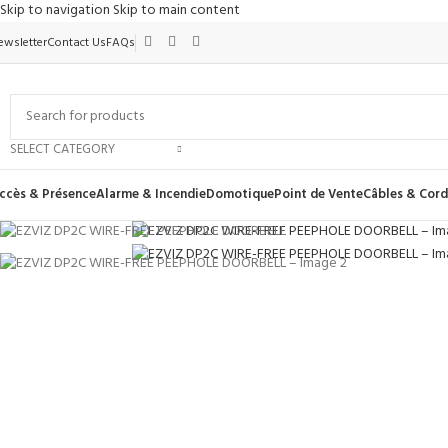
Skip to navigation
Skip to main content
ewsletter
Contact Us
FAQs
Sold out
SELECT CATEGORY
ccès & Présence
Alarme & Incendie
Domotique
Point de Vente
Câbles & Cor