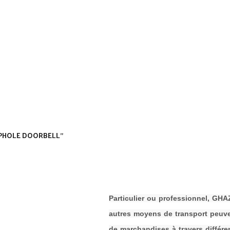
PEEPHOLE DOORBELL”
P
a
rticulier ou professionnel, G
autres moyens de transport peuven
de
m
archandises à travers différen