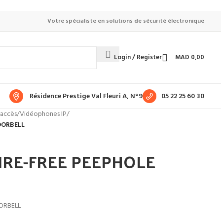
Votre spécialiste en solutions de sécurité électronique
Login / Register
MAD
0,00
Résidence Prestige Val Fleuri A, N°9
05 22 25 60 30
'accès
/
Vidéophones IP
/
OORBELL
IRE-FREE PEEPHOLE
ORBELL