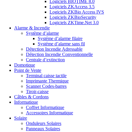
Logiciels BIOTIME 8.0
Logiciels ZKAccess 3.5
Logiciels ZKBio Access IVS
Logiciels ZKBioSecurity
Logiciels ZKTime.Net 3.0
Alarme & Incendie
Système d’alarme
Systéme d’alarme filaire
Systéme d’alarme sans fil
Détection Incendie Adressable
Détection Incendie Conventionnelle
Centrale d’extinction
Domotique
Point de Vente
Terminal caisse tactile
Imprimante Thermique
Scanner Codes-barres
Tiroir-caisse
Câbles & Cordons
Informatique
Coffret Informatique
Accessoires Informatique
Solaire
Onduleurs Solaires
Panneaux Solaires