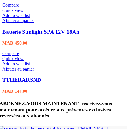
Compare
Quick view
Add to wishlist
Ajouter au panier
Batterie Sunlight SPA 12V 18Ah
MAD
450,00
Compare
Quick view
Add to wishlist
Ajouter au panier
TTHERARSND
MAD
144,00
ABONNEZ-VOUS MAINTENANT Inscrivez-vous
maintenant pour accéder aux préventes exclusives
reversées aux abonnés.