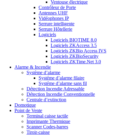
Ventouse électrique
Contrôleur de Porte
Antennes UHF
Vidéophones IP
Serrure intelligente
Serrure Hôtellerie
Logiciels
Logiciels BIOTIME 8.0
Logiciels ZKAccess 3.5
Logiciels ZKBio Access IVS
Logiciels ZKBioSecurity
Logiciels ZKTime.Net 3.0
Alarme & Incendie
Système d’alarme
Systéme d’alarme filaire
Systéme d’alarme sans fil
Détection Incendie Adressable
Détection Incendie Conventionnelle
Centrale d’extinction
Domotique
Point de Vente
Terminal caisse tactile
Imprimante Thermique
Scanner Codes-barres
Tiroir-caisse