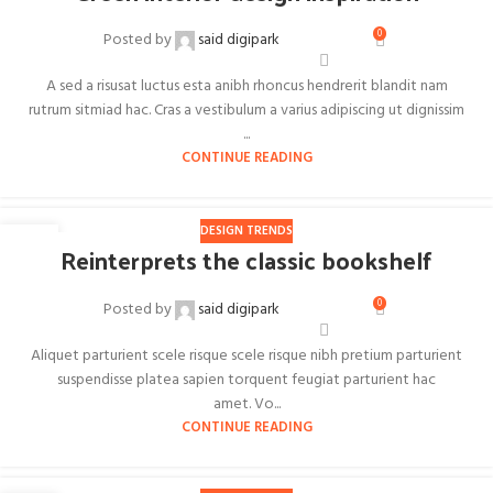
0
Posted by
said digipark
A sed a risusat luctus esta anibh rhoncus hendrerit blandit nam
rutrum sitmiad hac. Cras a vestibulum a varius adipiscing ut dignissim
...
CONTINUE READING
DESIGN TRENDS
27
Reinterprets the classic bookshelf
AOÛT
0
Posted by
said digipark
Aliquet parturient scele risque scele risque nibh pretium parturient
suspendisse platea sapien torquent feugiat parturient hac
amet. Vo...
CONTINUE READING