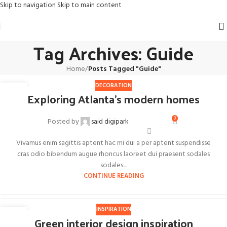
Skip to navigation
Skip to main content
Tag Archives: Guide
Home
/
Posts Tagged "Guide"
DECORATION
27
Exploring Atlanta’s modern homes
AOÛT
0
Posted by
said digipark
Vivamus enim sagittis aptent hac mi dui a per aptent suspendisse
cras odio bibendum augue rhoncus laoreet dui praesent sodales
sodales....
CONTINUE READING
INSPIRATION
27
Green interior design inspiration
AOÛT