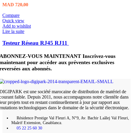
MAD
720,00
Compare
Quick view
Add to wishlist
Lire la suite
Testeur Réseau RJ45 RJ11
ABONNEZ-VOUS MAINTENANT Inscrivez-vous
maintenant pour accéder aux préventes exclusives
reversées aux abonnés.
DIGIPARK est une société marocaine de distribution de matériel de
courant faible. Depuis 2011, nous accompagnons notre clientèle dans
leur projets tout en restant continuellement à jour par rapport aux
mutations technologiques dans le domaine de la sécurité électronique.
Résidence Prestige Val Fleuri A, N°9, Av. Bachir Laâlej Val Fleuri,
Maârif Extension, Casablanca.
05 22 25 60 30