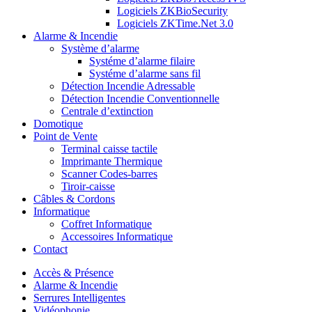
Logiciels ZKBioSecurity
Logiciels ZKTime.Net 3.0
Alarme & Incendie
Système d’alarme
Systéme d’alarme filaire
Systéme d’alarme sans fil
Détection Incendie Adressable
Détection Incendie Conventionnelle
Centrale d’extinction
Domotique
Point de Vente
Terminal caisse tactile
Imprimante Thermique
Scanner Codes-barres
Tiroir-caisse
Câbles & Cordons
Informatique
Coffret Informatique
Accessoires Informatique
Contact
Accès & Présence
Alarme & Incendie
Serrures Intelligentes
Vidéophonie