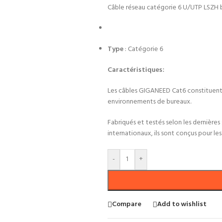
Câble réseau catégorie 6 U/UTP LSZH
Type
: Catégorie 6
Caractéristiques:
Les câbles GIGANEED Cat6 constituent l
environnements de bureaux.
Fabriqués et testés selon les dernières 
internationaux, ils sont conçus pour le
-
+
Compare
Add to wishlist