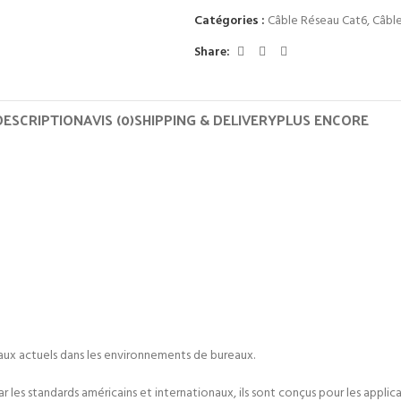
Catégories :
Câble Réseau Cat6
,
Câbl
Share:
DESCRIPTION
AVIS (0)
SHIPPING & DELIVERY
PLUS ENCORE
eaux actuels dans les environnements de bureaux.
par les standards américains et internationaux, ils sont conçus pour les appl