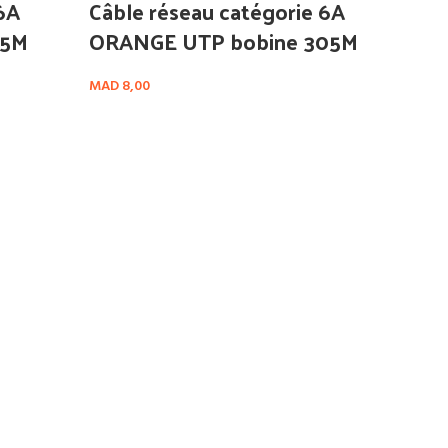
6A
Câble réseau catégorie 6A
05M
ORANGE UTP bobine 305M
MAD
8,00
Ajout
Câb
OR
MAD