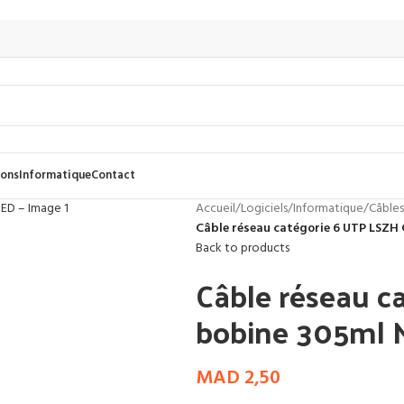
dons
Informatique
Contact
Accueil
/
Logiciels
/
Informatique
/
Câble
Câble réseau catégorie 6 UTP LSZH
Back to products
Câble réseau c
bobine 305ml 
MAD
2,50