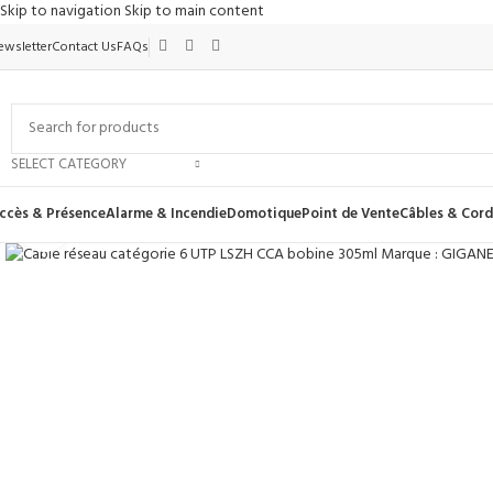
Skip to navigation
Skip to main content
ewsletter
Contact Us
FAQs
SELECT CATEGORY
ccès & Présence
Alarme & Incendie
Domotique
Point de Vente
Câbles & Cor
Click to enlarge