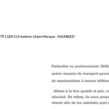
6 UTP LSZH CCA bobine 305ml Marque : GIGANEED”
P
a
rticulier ou professionnel, G
autres moyens de transport peuven
de
m
archandises à travers différen
Alliant à la fois qualité et prix,
sécurisé. De même, ils vous prop
clients afin de les s
atisfaire quel 