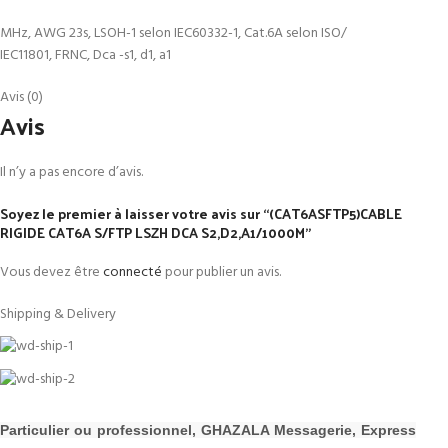
MHz, AWG 23s, LSOH-1 selon IEC60332-1, Cat.6A selon ISO/
IEC11801, FRNC, Dca -s1, d1, a1
Avis (0)
Avis
Il n’y a pas encore d’avis.
Soyez le premier à laisser votre avis sur “(CAT6ASFTP5)CABLE
RIGIDE CAT6A S/FTP LSZH DCA S2,D2,A1/1000M”
Vous devez être
connecté
pour publier un avis.
Shipping & Delivery
P
a
rticulier ou professionnel, GHAZALA Messagerie, Express