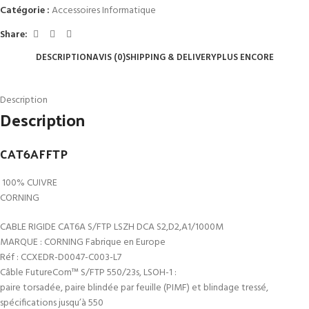
Catégorie :
Accessoires Informatique
Share:
DESCRIPTION
AVIS (0)
SHIPPING & DELIVERY
PLUS ENCORE
Description
Description
CAT6AFFTP
100% CUIVRE
CORNING
CABLE RIGIDE CAT6A S/FTP LSZH DCA S2,D2,A1/1000M
MARQUE : CORNING Fabrique en Europe
Réf : CCXEDR-D0047-C003-L7
Câble FutureCom™ S/FTP 550/23s, LSOH-1 :
paire torsadée, paire blindée par feuille (PIMF) et blindage tressé,
spécifications jusqu’à 550