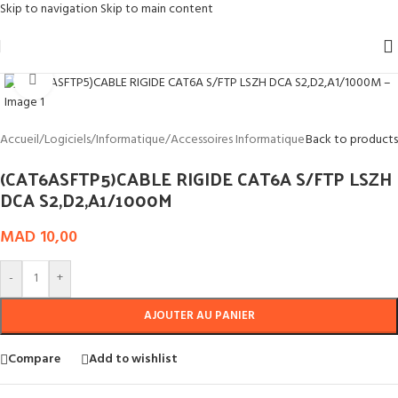
Skip to navigation
Skip to main content
Click to enlarge
Accueil
/
Logiciels
/
Informatique
/
Accessoires Informatique
Back to products
(CAT6ASFTP5)CABLE RIGIDE CAT6A S/FTP LSZH
DCA S2,D2,A1/1000M
MAD
10,00
-
+
AJOUTER AU PANIER
Compare
Add to wishlist