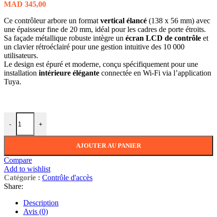
MAD
345,00
Ce contrôleur arbore un format
vertical élancé
(138 x 56 mm) avec
une épaisseur fine de 20 mm, idéal pour les cadres de porte étroits.
Sa façade métallique robuste intègre un
écran LCD de contrôle
et
un clavier rétroéclairé pour une gestion intuitive des 10 000
utilisateurs.
Le design est épuré et moderne, conçu spécifiquement pour une
installation
intérieure élégante
connectée en Wi-Fi via l’application
Tuya.
quantité de (D5106KL5LCD)Controle d'acces autonome antivandal av
-
+
AJOUTER AU PANIER
Compare
Add to wishlist
Catégorie :
Contrôle d'accès
Share:
Description
Avis (0)