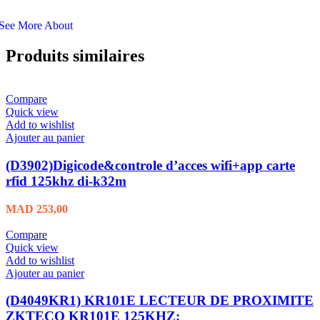
See More About
Produits similaires
Compare
Quick view
Add to wishlist
Ajouter au panier
(D3902)Digicode&controle d’acces wifi+app carte
rfid 125khz di-k32m
MAD
253,00
Compare
Quick view
Add to wishlist
Ajouter au panier
(D4049KR1) KR101E LECTEUR DE PROXIMITE
ZKTECO KR101E 125KHZ: