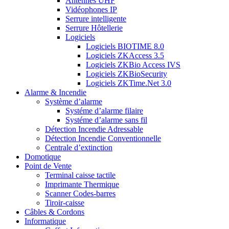
Antennes UHF
Vidéophones IP
Serrure intelligente
Serrure Hôtellerie
Logiciels
Logiciels BIOTIME 8.0
Logiciels ZKAccess 3.5
Logiciels ZKBio Access IVS
Logiciels ZKBioSecurity
Logiciels ZKTime.Net 3.0
Alarme & Incendie
Système d’alarme
Systéme d’alarme filaire
Systéme d’alarme sans fil
Détection Incendie Adressable
Détection Incendie Conventionnelle
Centrale d’extinction
Domotique
Point de Vente
Terminal caisse tactile
Imprimante Thermique
Scanner Codes-barres
Tiroir-caisse
Câbles & Cordons
Informatique