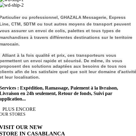
P
a
rticulier ou professionnel, GHAZALA Messagerie, Express
Line, CTM, SDTM ou tout autres moyens de transport peuvent
vous assurer un envoi de colis, palettes et tous types de
m
archandises à travers différentes destinations sur le territoire
marocain.
Alliant à la fois qualité et prix, ces transporteurs vous
permettent un envoi rapide et sécurisé. De même, ils vous
proposent des solutions adaptées aux besoins de tous nos
clients afin de les s
atisfaire quel que soit leur domaine d'activit
et leur localisation.
Services : Expédition, Ramassage, Paiement à la livraison,
Livraison en 24h seulement, Retour de fonds, Suivi par
application...
PLUS ENCORE
OUR STORES
VISIT OUR NEW
STORE IN CASABLANCA