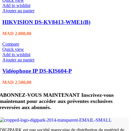
Quick view
Add to wishlist
Ajouter au panier
HIKVISION DS-KV8413-WME1(B)
MAD
2.000,00
Compare
Quick view
Add to wishlist
Ajouter au panier
Vidéophone IP DS-KIS604-P
MAD
2.500,00
ABONNEZ-VOUS MAINTENANT Inscrivez-vous
maintenant pour accéder aux préventes exclusives
reversées aux abonnés.
DIGIPARK est une société marocaine de distribution de matériel de