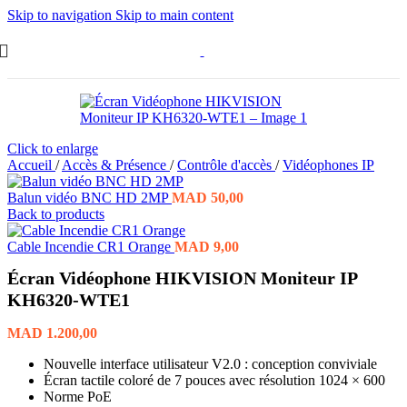
Skip to navigation
Skip to main content
Click to enlarge
Accueil
/
Accès & Présence
/
Contrôle d'accès
/
Vidéophones IP
Balun vidéo BNC HD 2MP
MAD
50,00
Back to products
Cable Incendie CR1 Orange
MAD
9,00
Écran Vidéophone HIKVISION Moniteur IP
KH6320-WTE1
MAD
1.200,00
Nouvelle interface utilisateur V2.0 : conception conviviale
Écran tactile coloré de 7 pouces avec résolution 1024 × 600
Norme PoE