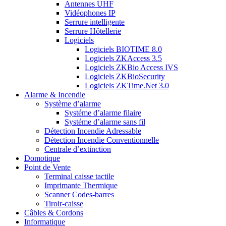
Antennes UHF
Vidéophones IP
Serrure intelligente
Serrure Hôtellerie
Logiciels
Logiciels BIOTIME 8.0
Logiciels ZKAccess 3.5
Logiciels ZKBio Access IVS
Logiciels ZKBioSecurity
Logiciels ZKTime.Net 3.0
Alarme & Incendie
Système d’alarme
Systéme d’alarme filaire
Systéme d’alarme sans fil
Détection Incendie Adressable
Détection Incendie Conventionnelle
Centrale d’extinction
Domotique
Point de Vente
Terminal caisse tactile
Imprimante Thermique
Scanner Codes-barres
Tiroir-caisse
Câbles & Cordons
Informatique