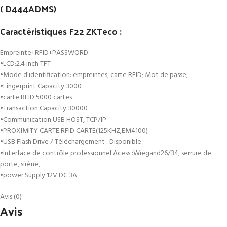
( D444ADMS)
Caractéristiques F22 ZKTeco :
Empreinte+RFID+PASSWORD:
•LCD:2.4 inch TFT
•Mode d’identification: empreintes, carte RFID; Mot de passe;
•Fingerprint Capacity:3000
•carte RFID:5000 cartes
•Transaction Capacity:30000
•Communication:USB HOST, TCP/IP
•PROXIMITY CARTE:RFID CARTE(125KHZ;EM4100)
•USB Flash Drive / Téléchargement : Disponible
•Interface de contrôle professionnel Acess :Wiegand26/34, serrure de
porte, sirène,
•power Supply:12V DC 3A
Avis (0)
Avis