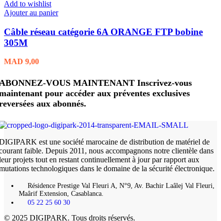
Add to wishlist
Ajouter au panier
Câble réseau catégorie 6A ORANGE FTP bobine
305M
MAD
9,00
ABONNEZ-VOUS MAINTENANT Inscrivez-vous
maintenant pour accéder aux préventes exclusives
reversées aux abonnés.
DIGIPARK est une société marocaine de distribution de matériel de
courant faible. Depuis 2011, nous accompagnons notre clientèle dans
leur projets tout en restant continuellement à jour par rapport aux
mutations technologiques dans le domaine de la sécurité électronique.
Résidence Prestige Val Fleuri A, N°9, Av. Bachir Laâlej Val Fleuri,
Maârif Extension, Casablanca.
05 22 25 60 30
© 2025 DIGIPARK. Tous droits réservés.