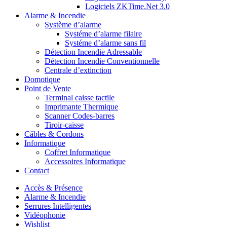
Logiciels ZKTime.Net 3.0
Alarme & Incendie
Système d’alarme
Systéme d’alarme filaire
Systéme d’alarme sans fil
Détection Incendie Adressable
Détection Incendie Conventionnelle
Centrale d’extinction
Domotique
Point de Vente
Terminal caisse tactile
Imprimante Thermique
Scanner Codes-barres
Tiroir-caisse
Câbles & Cordons
Informatique
Coffret Informatique
Accessoires Informatique
Contact
Accès & Présence
Alarme & Incendie
Serrures Intelligentes
Vidéophonie
Wishlist