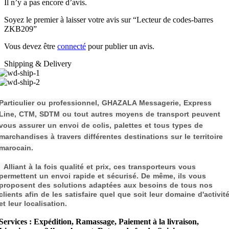
Il n’y a pas encore d’avis.
Soyez le premier à laisser votre avis sur “Lecteur de codes-barres
ZKB209”
Vous devez être
connecté
pour publier un avis.
Shipping & Delivery
P
a
rticulier ou professionnel, GHAZALA Messagerie, Express
Line, CTM, SDTM ou tout autres moyens de transport peuvent
vous assurer un envoi de colis, palettes et tous types de
m
archandises à travers différentes destinations sur le territoire
marocain.
Alliant à la fois qualité et prix, ces transporteurs vous
permettent un envoi rapide et sécurisé. De même, ils vous
proposent des solutions adaptées aux besoins de tous nos
clients afin de les s
atisfaire quel que soit leur domaine d'activit
et leur localisation.
Services : Expédition, Ramassage, Paiement à la livraison,