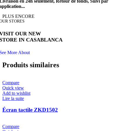
Livraison en 24h seulement, Retour de fonds, Suivi par
application...
PLUS ENCORE
OUR STORES
VISIT OUR NEW
STORE IN CASABLANCA
See More About
Produits similaires
Compare
Quick view
Add to wishlist
Lire la suite
Écran tactile ZKD1502
Compare