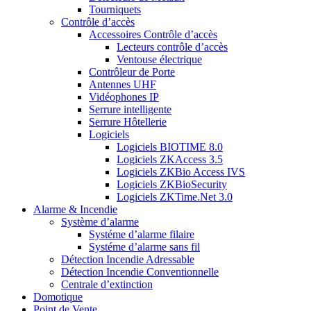
Tourniquets
Contrôle d’accès
Accessoires Contrôle d’accès
Lecteurs contrôle d’accès
Ventouse électrique
Contrôleur de Porte
Antennes UHF
Vidéophones IP
Serrure intelligente
Serrure Hôtellerie
Logiciels
Logiciels BIOTIME 8.0
Logiciels ZKAccess 3.5
Logiciels ZKBio Access IVS
Logiciels ZKBioSecurity
Logiciels ZKTime.Net 3.0
Alarme & Incendie
Système d’alarme
Systéme d’alarme filaire
Systéme d’alarme sans fil
Détection Incendie Adressable
Détection Incendie Conventionnelle
Centrale d’extinction
Domotique
Point de Vente