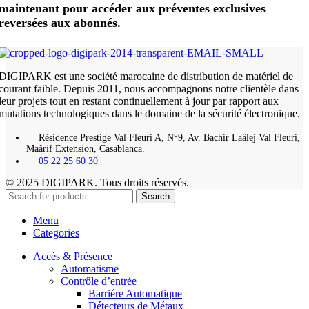
maintenant pour accéder aux préventes exclusives
reversées aux abonnés.
DIGIPARK est une société marocaine de distribution de matériel de
courant faible. Depuis 2011, nous accompagnons notre clientèle dans
leur projets tout en restant continuellement à jour par rapport aux
mutations technologiques dans le domaine de la sécurité électronique.
Résidence Prestige Val Fleuri A, N°9, Av. Bachir Laâlej Val Fleuri,
Maârif Extension, Casablanca.
05 22 25 60 30
© 2025 DIGIPARK. Tous droits réservés.
Search
Menu
Categories
Accès & Présence
Automatisme
Contrôle d’entrée
Barriére Automatique
Détecteurs de Métaux