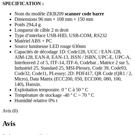
SPECIFICATION :
Nom du modèle ZKB209
scanner code barre
Dimensions 96 mm × 108 mm × 150 mm
Poids 294,4 g
Longueur de câble 2 m droit
Type d’interface USB-HID, USB-COM, RS232
Matériel ABS + PC
Source lumineuse LED rouge 630nm
Capacités de décodage 1D: Code128, UCC / EAN-128,
AIM-128, EAN-8, EAN-13, ISSN / ISBN, UPC-E, UPC-A,
Interleaved 2 of 5, ITF-14, ITF-6, Codebar , Matrice 2 sur 5,
Industriel 25, Standard 25, MSI-Plessey, Code 39, Code93,
Code32, Code11, PLessey; 2D: PDF417, QR Code (QR1 / 2,
Micro), Data Matrix (ECC200, 050, ECC000, 080, 100,
140), Hanxin.
Exploitation temporaire. 0 ° C à 50 ° C
Température de stockage -40 ° C ~ 70 ° C
Humidité relative 0% t
Avis (0)
Avis