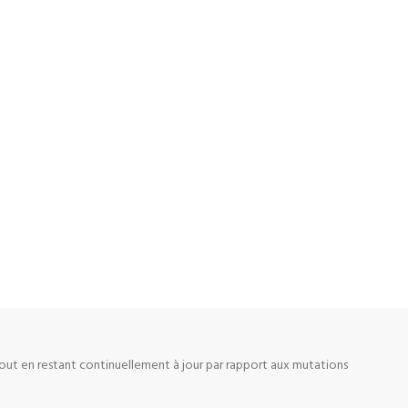
Ajout
Bo
té
MAD
tout en restant continuellement à jour par rapport aux mutations