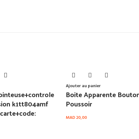
Ajouter au panier
inteuse+controle
Boite Apparente Bouto
ision k1tt804amf
Poussoir
carte+code:
MAD
20,00