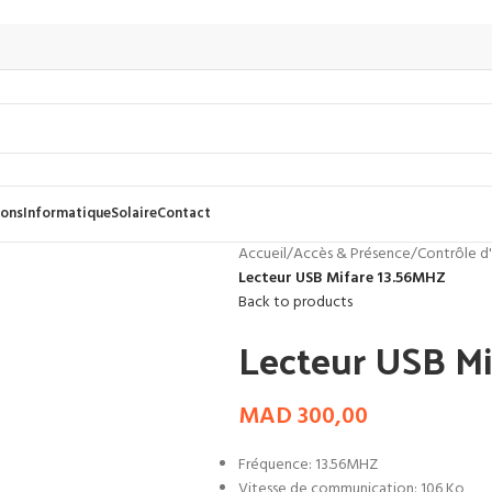
dons
Informatique
Solaire
Contact
Accueil
/
Accès & Présence
/
Contrôle d
Lecteur USB Mifare 13.56MHZ
Back to products
Lecteur USB M
MAD
300,00
Fréquence: 13.56MHZ
Vitesse de communication: 106 Ko