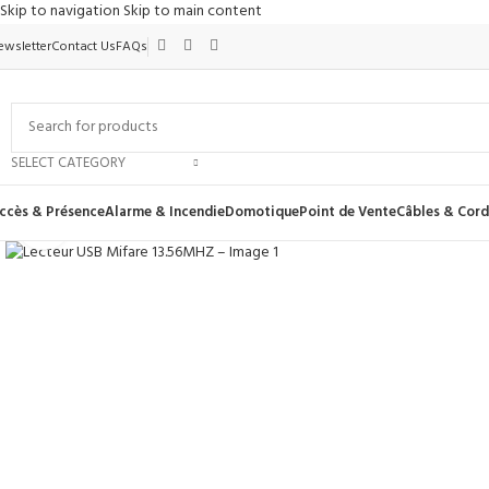
Skip to navigation
Skip to main content
ewsletter
Contact Us
FAQs
SELECT CATEGORY
ccès & Présence
Alarme & Incendie
Domotique
Point de Vente
Câbles & Cor
Click to enlarge