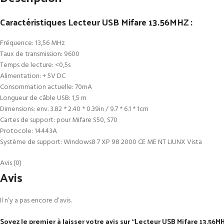
Caractéristiques Lecteur USB Mifare 13.56MHZ :
Fréquence: 13,56 MHz
Taux de transmission: 9600
Temps de lecture: <0,5s
Alimentation: + 5V DC
Consommation actuelle: 70mA
Longueur de câble USB: 1,5 m
Dimensions: env. 3.82 * 2.40 * 0.39in / 9.7 * 6.1 * 1cm
Cartes de support: pour Mifare S50, S70
Protocole: 14443A
Système de support: Windows8 7 XP 98 2000 CE ME NT LIUNX Vista
Avis (0)
Avis
Il n’y a pas encore d’avis.
Soyez le premier à laisser votre avis sur “Lecteur USB Mifare 13.56M