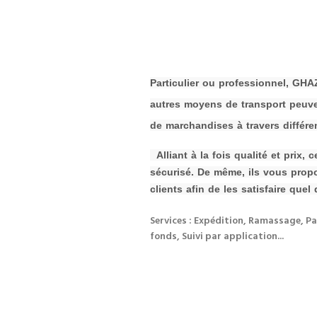
P
a
rticulier ou professionnel, G
autres moyens de transport peuven
de
m
archandises à travers différen
Alliant à la fois qualité et prix,
sécurisé. De même, ils vous prop
clients afin de les s
atisfaire quel 
Services : Expédition, Ramassage, Pa
fonds, Suivi par application...