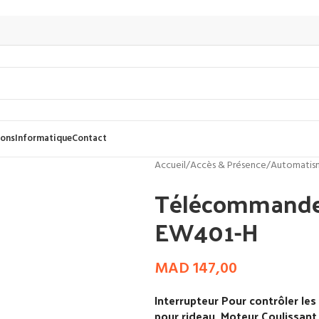
dons
Informatique
Contact
Accueil
/
Accès & Présence
/
Automatis
Télécommand
EW401-H
MAD
147,00
Interrupteur Pour contrôler les
pour rideau, Moteur Coulissant