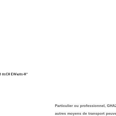
UR 01CH EW401-H”
P
a
rticulier ou professionnel, G
autres moyens de transport peuven