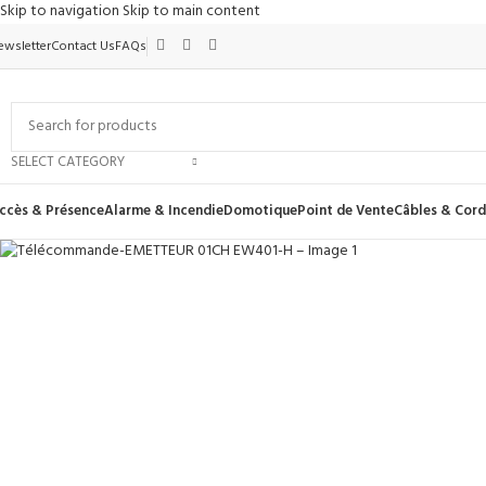
Skip to navigation
Skip to main content
ewsletter
Contact Us
FAQs
SELECT CATEGORY
ccès & Présence
Alarme & Incendie
Domotique
Point de Vente
Câbles & Cor