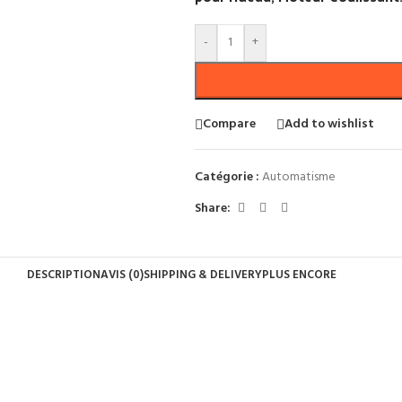
-
+
Compare
Add to wishlist
Catégorie :
Automatisme
Share:
DESCRIPTION
AVIS (0)
SHIPPING & DELIVERY
PLUS ENCORE