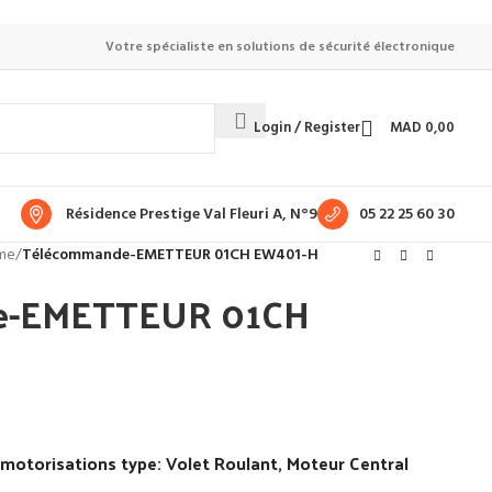
Votre spécialiste en solutions de sécurité électronique
Login / Register
MAD
0,00
Résidence Prestige Val Fleuri A, N°9
05 22 25 60 30
me
/
Télécommande-EMETTEUR 01CH EW401-H
e-EMETTEUR 01CH
 motorisations type: Volet Roulant, Moteur Central
…