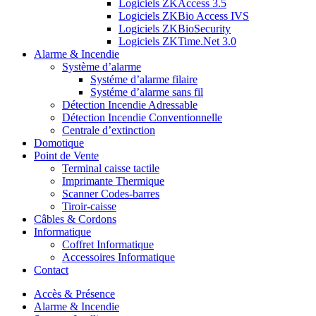
Logiciels ZKAccess 3.5
Logiciels ZKBio Access IVS
Logiciels ZKBioSecurity
Logiciels ZKTime.Net 3.0
Alarme & Incendie
Système d’alarme
Systéme d’alarme filaire
Systéme d’alarme sans fil
Détection Incendie Adressable
Détection Incendie Conventionnelle
Centrale d’extinction
Domotique
Point de Vente
Terminal caisse tactile
Imprimante Thermique
Scanner Codes-barres
Tiroir-caisse
Câbles & Cordons
Informatique
Coffret Informatique
Accessoires Informatique
Contact
Accès & Présence
Alarme & Incendie