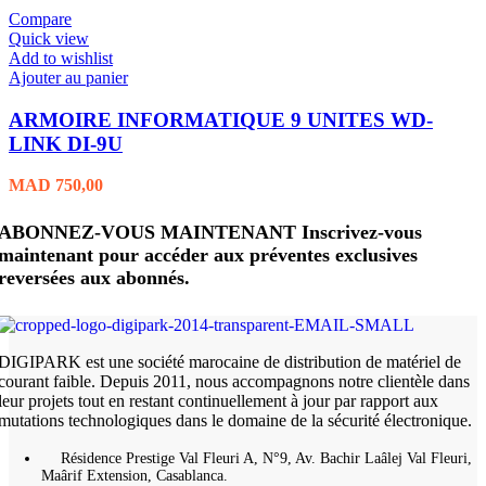
Compare
Quick view
Add to wishlist
Ajouter au panier
ARMOIRE INFORMATIQUE 9 UNITES WD-
LINK DI-9U
MAD
750,00
ABONNEZ-VOUS MAINTENANT Inscrivez-vous
maintenant pour accéder aux préventes exclusives
reversées aux abonnés.
DIGIPARK est une société marocaine de distribution de matériel de
courant faible. Depuis 2011, nous accompagnons notre clientèle dans
leur projets tout en restant continuellement à jour par rapport aux
mutations technologiques dans le domaine de la sécurité électronique.
Résidence Prestige Val Fleuri A, N°9, Av. Bachir Laâlej Val Fleuri,
Maârif Extension, Casablanca.