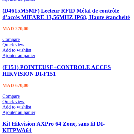
(D4615M5MF) Lecteur RFID Métal de contrôle
d’accès MIFARE 13,56MHZ IP68, Haute étancheité
MAD
270,00
Compare
Quick view
Add to wishlist
Ajouter au panier
(F151) POINTEUSE+CONTROLE ACCES
HIKVISION DI-F151
MAD
670,00
Compare
Quick view
Add to wishlist
Ajouter au panier
Kit Hikvision AXPro 64 Zone, sans fil DI-
KITPWA64