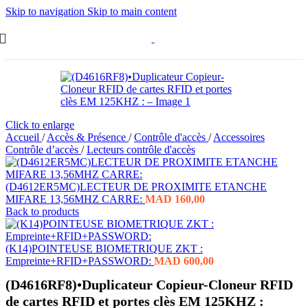
Skip to navigation
Skip to main content
Click to enlarge
Accueil
/
Accès & Présence
/
Contrôle d'accès
/
Accessoires
Contrôle d’accès
/
Lecteurs contrôle d'accès
(D4612ER5MC)LECTEUR DE PROXIMITE ETANCHE
MIFARE 13,56MHZ CARRE:
MAD
160,00
Back to products
(K14)POINTEUSE BIOMETRIQUE ZKT :
Empreinte+RFID+PASSWORD:
MAD
600,00
(D4616RF8)•Duplicateur Copieur-Cloneur RFID
de cartes RFID et portes clès EM 125KHZ :