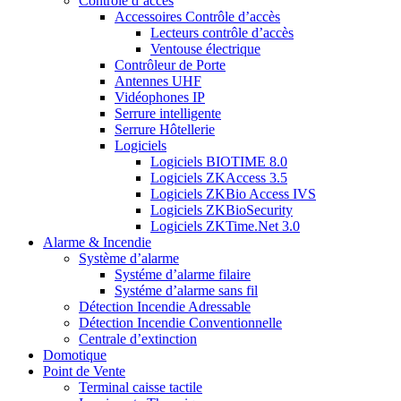
Contrôle d’accès
Accessoires Contrôle d’accès
Lecteurs contrôle d’accès
Ventouse électrique
Contrôleur de Porte
Antennes UHF
Vidéophones IP
Serrure intelligente
Serrure Hôtellerie
Logiciels
Logiciels BIOTIME 8.0
Logiciels ZKAccess 3.5
Logiciels ZKBio Access IVS
Logiciels ZKBioSecurity
Logiciels ZKTime.Net 3.0
Alarme & Incendie
Système d’alarme
Systéme d’alarme filaire
Systéme d’alarme sans fil
Détection Incendie Adressable
Détection Incendie Conventionnelle
Centrale d’extinction
Domotique
Point de Vente
Terminal caisse tactile