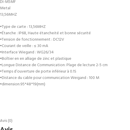
DI-M5MF
Metal
13,56MHZ
•Type de carte : 13,56MHZ
•Étanche : IP68, Haute étancheité et bonne sécurité
•Tension de fonctionnement : DC12V
•Courant de veille : ≤ 30 mA
•Interface Wiegand : WG26/34
•Boîtier en en alliage de zinc et plastique
•Longue Distance de Communication: Plage de lecture 2-5 cm
•Temps d’ouverture de porte inférieur à 0.1S
•Distance du cable pour communication Weigand : 100 M
•dimension:95*48*19(mm)
Avis (0)
Avis