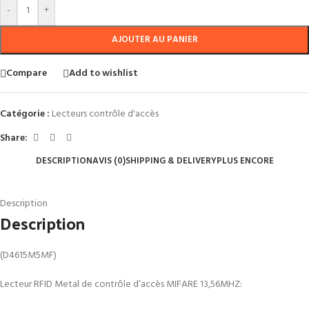
-
+
AJOUTER AU PANIER
Compare
Add to wishlist
Catégorie :
Lecteurs contrôle d'accès
Share:
DESCRIPTION
AVIS (0)
SHIPPING & DELIVERY
PLUS ENCORE
Description
Description
(D4615M5MF)
Lecteur RFID Metal de contrôle d’accès MIFARE 13,56MHZ: