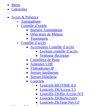
Menu
Categories
Accès & Présence
Automatisme
Contrôle d’entrée
Barriére Automatique
Détecteurs de Métaux
Tourniquets
Contrôle d’accès
Accessoires Contrôle d’accès
Lecteurs contrôle d’accès
Ventouse électrique
Contrôleur de Porte
Antennes UHF
Vidéophones IP
Serrure intelligente
Serrure Hôtellerie
Logiciels
Logiciels BIOTIME 8.0
Logiciels ZKAccess 3.5
Logiciels ZKBio Access IVS
Logiciels ZKBioSecurity
Logiciels ZKTime.Net 3.0