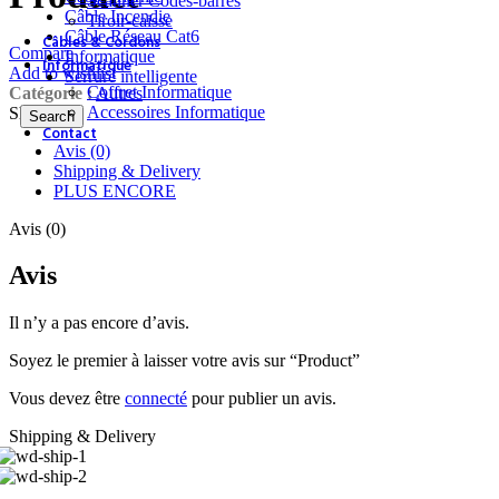
Scanner Codes-barres
Câble Incendie
Tiroir-caisse
Câble Réseau Cat6
Câbles & Cordons
Compare
Informatique
Informatique
Add to wishlist
Serrure intelligente
Coffret Informatique
Catégorie :
Autres
Accessoires Informatique
Share:
Search
Contact
Avis (0)
Shipping & Delivery
PLUS ENCORE
Avis (0)
Avis
Il n’y a pas encore d’avis.
Soyez le premier à laisser votre avis sur “Product”
Vous devez être
connecté
pour publier un avis.
Shipping & Delivery