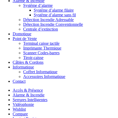
Alarme & Incendie
Système d’alarme
Systéme d’alarme filaire
Systéme d’alarme sans fil
Détection Incendie Adressable
Détection Incendie Conventionnelle
Centrale d’extinction
Domotique
Point de Vente
Terminal caisse tactile
Imprimante Thermique
Scanner Codes-barres
Tiroir-caisse
Câbles & Cordons
Informatique
Coffret Informatique
Accessoires Informatique
Contact
Accès & Présence
Alarme & Incendie
Serrures Intelligentes
Vidéophonie
Wishlist
Compare