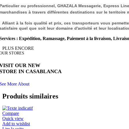
P
a
rticulier ou professionnel, GHAZALA Messagerie, Express Line
m
archandises à travers différentes destinations sur le territoire 
Alliant à la fois qualité et prix, ces transporteurs vous permet
s
atisfaire quel que soit leur domaine d'activité et leur localisatio
Services : Expédition, Ramassage, Paiement à la livraison, Livraiso
PLUS ENCORE
OUR STORES
VISIT OUR NEW
STORE IN CASABLANCA
See More About
Produits similaires
Compare
Quick view
Add to wishlist
Lire la suite